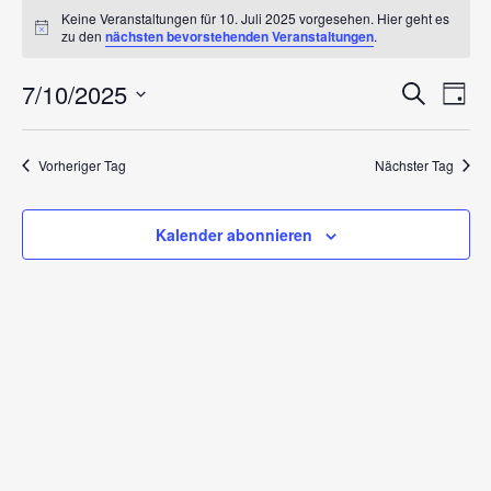
Veranstaltungen
Keine Veranstaltungen für 10. Juli 2025 vorgesehen. Hier geht es
für
Hinweis
zu den
nächsten bevorstehenden Veranstaltungen
.
10.
Verans
7/10/2025
Ver
Suche
Tag
Juli
Ans
Suche
Datum
wählen.
Nav
2025
und
Vorheriger Tag
Nächster Tag
Ansicht
Naviga
Kalender abonnieren